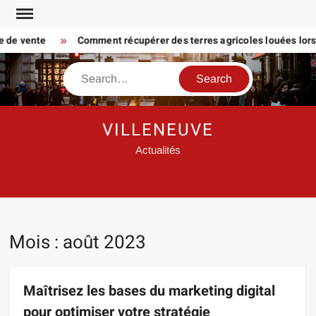
Skip
to
de vente
Comment récupérer des terres agricoles louées lorsque 
content
Search
VILLENEUVE
Actualités
Mois :
août 2023
Maîtrisez les bases du marketing digital
pour optimiser votre stratégie