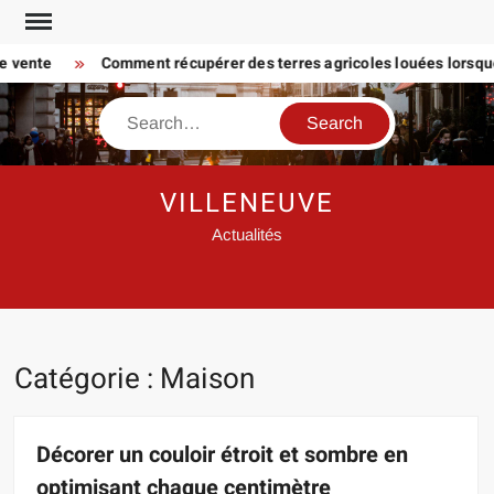
Skip
to
ente
Comment récupérer des terres agricoles louées lorsque le f
content
Search
VILLENEUVE
Actualités
Catégorie :
Maison
Décorer un couloir étroit et sombre en
optimisant chaque centimètre