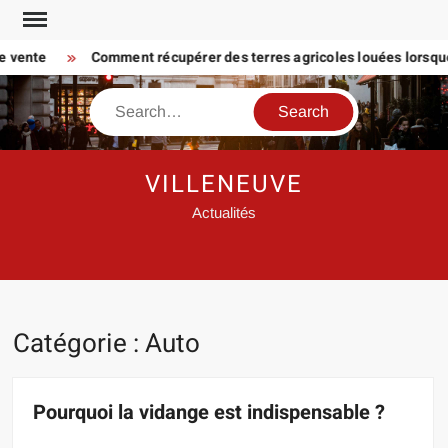
Skip
to
ente
Comment récupérer des terres agricoles louées lorsque le f
content
Search
VILLENEUVE
Actualités
Catégorie :
Auto
Pourquoi la vidange est indispensable ?