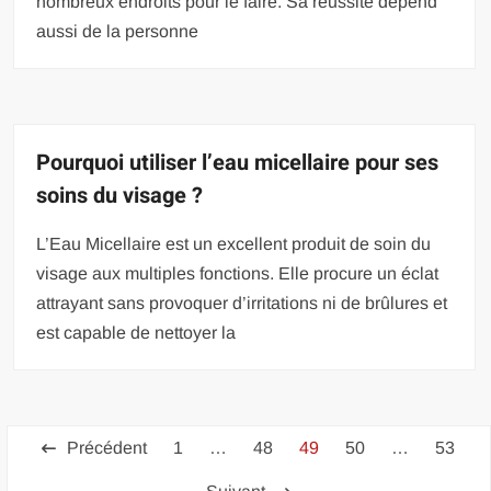
nombreux endroits pour le faire. Sa réussite dépend
aussi de la personne
Pourquoi utiliser l’eau micellaire pour ses
soins du visage ?
L’Eau Micellaire est un excellent produit de soin du
visage aux multiples fonctions. Elle procure un éclat
attrayant sans provoquer d’irritations ni de brûlures et
est capable de nettoyer la
Pagination
Précédent
1
…
48
49
50
…
53
des