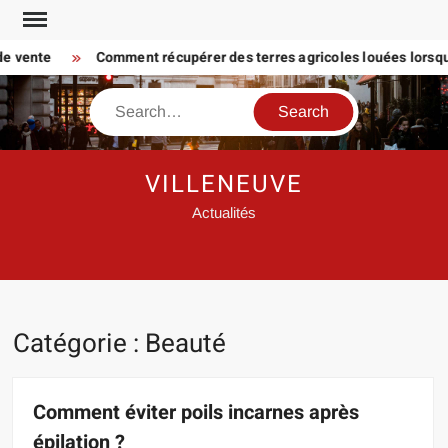
Skip
to
vente
Comment récupérer des terres agricoles louées lorsque le 
content
Search
VILLENEUVE
Actualités
Catégorie :
Beauté
Comment éviter poils incarnes après
épilation ?