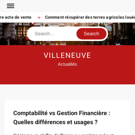
Skip
to
tre acte de vente
Comment récupérer des terres agricoles louées 
content
Search
VILLENEUVE
Actualités
Comptabilité vs Gestion Financière :
Quelles différences et usages ?