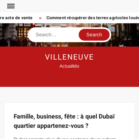
Skip
to
tre acte de vente
Comment récupérer des terres agricoles louées
content
Search
VILLENEUVE
Actualités
Famille, business, fête : à quel Dubaï
quartier appartenez-vous ?