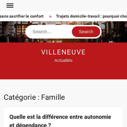
Skip
to
s sacrifier le confort
Trajets domicile-travail : pourquoi chois
content
Search
VILLENEUVE
Actualités
Catégorie :
Famille
Quelle est la différence entre autonomie
et dépendance ?