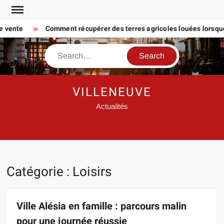
Skip
to
ente
Comment récupérer des terres agricoles louées lorsque le f
content
Search
VILLENEUVE
Actualités
Catégorie :
Loisirs
Ville Alésia en famille : parcours malin
pour une journée réussie