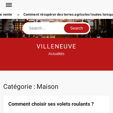
Skip
to
ente
Comment récupérer des terres agricoles louées lorsque le 
content
Search
VILLENEUVE
Actualités
Catégorie :
Maison
Comment choisir ses volets roulants ?