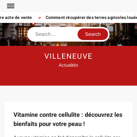
Skip
to
tre acte de vente
Comment récupérer des terres agricoles louées 
content
Search
VILLENEUVE
Actualités
Vitamine contre cellulite : découvrez les
bienfaits pour votre peau !