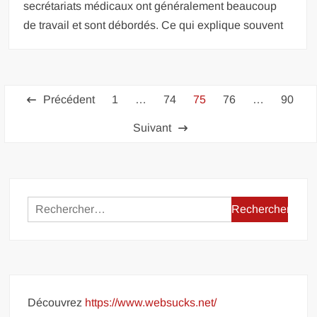
secrétariats médicaux ont généralement beaucoup
de travail et sont débordés. Ce qui explique souvent
Pagination
Précédent
1
…
74
75
76
…
90
des
Suivant
publications
Rechercher :
Découvrez
https://www.websucks.net/