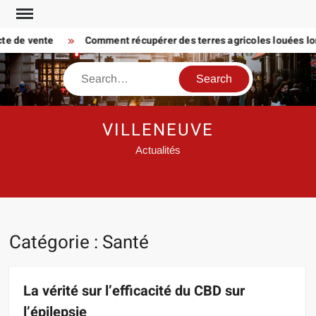
Skip
to
 de vente
Comment récupérer des terres agricoles louées lorsque
content
Search
VILLENEUVE
Actualités
Catégorie :
Santé
La vérité sur l’efficacité du CBD sur
l’épilepsie