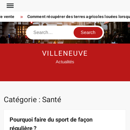
Skip
to
ente
Comment récupérer des terres agricoles louées lorsque le 
content
Search
VILLENEUVE
Actualités
Catégorie :
Santé
Pourquoi faire du sport de façon
régulière ?